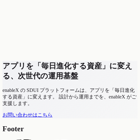
配信状況・KPI・通知をリアルタイムに把握しながら、テナ
ント・連携・デプロイ・オーディエンスの管理まで運用業務
を一気通貫で実行できます。
稼働状況・KPI・通知をブランドを横断しリアルタイ
ムに可視化
テナント管理・連携状態・デプロイ履歴を体系的に把
握
セグメント別オーディエンスと配信ルールをノーコー
ドで設計
アプリを「毎日進化する資産」に変え
る、次世代の運用基盤
enableX の SDUI プラットフォームは、アプリを「毎日進化
する資産」に変えます。 設計から運用までを、enableX がご
支援します。
お問い合わせはこちら
Footer