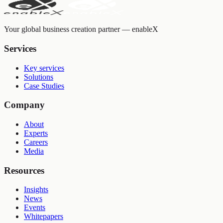
Your global business creation partner — enableX
Services
Key services
Solutions
Case Studies
Company
About
Experts
Careers
Media
Resources
Insights
News
Events
Whitepapers