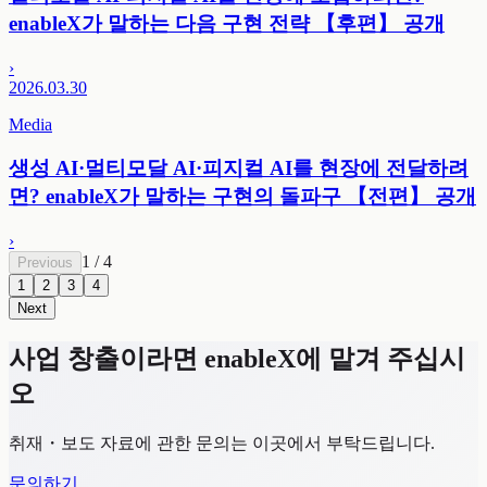
enableX가 말하는 다음 구현 전략 【후편】 공개
›
2026.03.30
Media
생성 AI·멀티모달 AI·피지컬 AI를 현장에 전달하려
면? enableX가 말하는 구현의 돌파구 【전편】 공개
›
1
/
4
Previous
1
2
3
4
Next
사업 창출이라면 enableX에 맡겨 주십시
오
취재・보도 자료에 관한 문의는 이곳에서 부탁드립니다.
문의하기